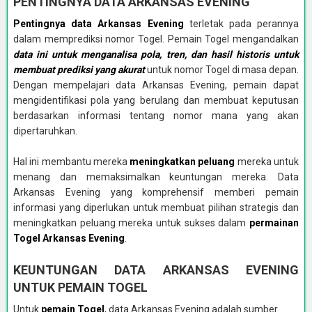
PENTINGNYA DATA ARKANSAS EVENING
Pentingnya data Arkansas Evening
terletak pada perannya
dalam memprediksi nomor Togel. Pemain Togel mengandalkan
data ini untuk menganalisa pola, tren, dan hasil historis untuk
membuat prediksi yang akurat
untuk nomor Togel di masa depan.
Dengan mempelajari data Arkansas Evening, pemain dapat
mengidentifikasi pola yang berulang dan membuat keputusan
berdasarkan informasi tentang nomor mana yang akan
dipertaruhkan.
Hal ini membantu mereka
meningkatkan peluang
mereka untuk
menang dan memaksimalkan keuntungan mereka. Data
Arkansas Evening yang komprehensif memberi pemain
informasi yang diperlukan untuk membuat pilihan strategis dan
meningkatkan peluang mereka untuk sukses dalam
permainan
Togel Arkansas Evening
.
KEUNTUNGAN DATA ARKANSAS EVENING
UNTUK PEMAIN TOGEL
Untuk
pemain Togel
, data Arkansas Evening adalah sumber