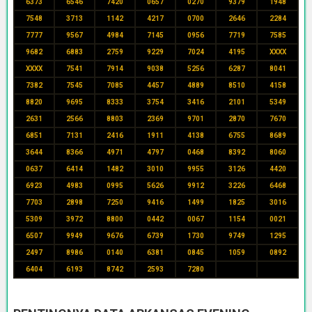
6373
6546
7420
0657
0270
9379
1948
7548
3713
1142
4217
0700
2646
2284
7777
9567
4984
7145
0956
7719
7585
9682
6883
2759
9229
7024
4195
XXXX
XXXX
7541
7914
9038
5256
6287
8041
7382
7545
7085
4457
4889
8510
4158
8820
9695
8333
3754
3416
2101
5349
2631
2566
8803
2369
9701
2870
7670
6851
7131
2416
1911
4138
6755
8689
3644
8366
4971
4797
0468
8392
8060
0637
6414
1482
3010
9955
3126
4420
6923
4983
0995
5626
9912
3226
6468
7703
2898
7250
9416
1499
1825
3016
5309
3972
8800
0442
0067
1154
0021
6507
9949
9676
6739
1730
9749
1295
2497
8986
0140
6381
0845
1059
0892
6404
6193
8742
2593
7280