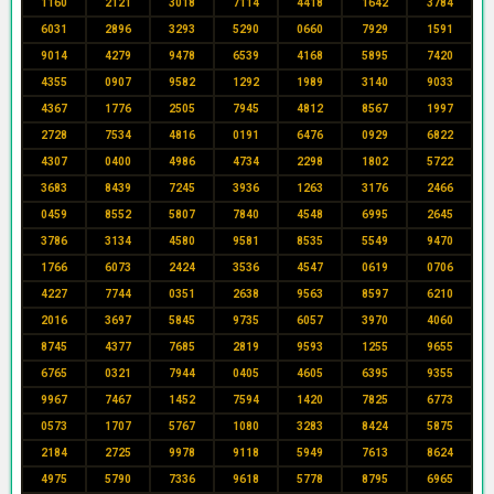
1160
2121
3018
7114
4418
1642
3784
6031
2896
3293
5290
0660
7929
1591
9014
4279
9478
6539
4168
5895
7420
4355
0907
9582
1292
1989
3140
9033
4367
1776
2505
7945
4812
8567
1997
2728
7534
4816
0191
6476
0929
6822
4307
0400
4986
4734
2298
1802
5722
3683
8439
7245
3936
1263
3176
2466
0459
8552
5807
7840
4548
6995
2645
3786
3134
4580
9581
8535
5549
9470
1766
6073
2424
3536
4547
0619
0706
4227
7744
0351
2638
9563
8597
6210
2016
3697
5845
9735
6057
3970
4060
8745
4377
7685
2819
9593
1255
9655
6765
0321
7944
0405
4605
6395
9355
9967
7467
1452
7594
1420
7825
6773
0573
1707
5767
1080
3283
8424
5875
2184
2725
9978
9118
5949
7613
8624
4975
5790
7336
9618
5778
8795
6965