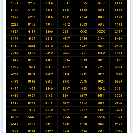
9054
9237
9284
3647
3595
3637
XXXX
8903
5128
XXXX
XXXX
XXXX
XXXX
XXXX
XXXX
6230
6906
6793
9074
1984
9678
2286
8142
4094
4612
9703
7695
1194
9924
4199
2266
2261
XXXX
XXXX
2157
8179
4007
0213
4537
9136
2104
5469
0112
3661
3616
7833
5237
6839
2320
3713
6810
2392
0554
5221
1282
8184
1442
8575
4401
0594
7519
3893
3492
5292
7684
8603
4369
3160
2799
6194
6208
8071
8602
3158
3811
6011
7880
4493
8868
5650
9953
7545
9824
6820
0474
1457
1246
8607
4653
4602
3131
0480
0807
0189
8101
6847
6651
9026
0312
8939
3178
5529
5822
7608
2825
7646
1853
0242
4529
0867
8423
3254
6168
5646
2251
2756
3770
0594
9173
6642
6589
5855
1783
1360
9068
2977
7879
8361
0427
3750
3186
7253
0035