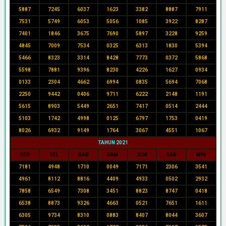
5887
7245
6037
1623
3382
8887
7911
7531
5749
6053
5056
1085
3922
8287
7401
1846
3675
7690
5897
3228
9259
4845
7009
7534
0325
6313
1830
5394
5466
8323
3314
8428
7773
0372
5868
5598
7881
9396
8230
4226
1627
0934
0133
2304
4662
6994
0835
5694
7068
2250
9442
0406
9711
6222
2148
1191
5615
8903
5449
2651
7417
0514
2444
5103
1742
4998
0125
6797
1753
0419
8026
6932
9149
1764
3067
4551
1067
TAHUN 2021
SEN
SEL
RAB
KAM
JUM
SAB
MIN
7181
4948
1710
0049
7171
2306
3541
4961
8112
8816
4409
4933
0502
2932
7858
6549
7308
3451
8823
8747
0418
6538
8873
9326
4663
0521
7651
1611
6305
9734
8310
0883
8407
8044
3607