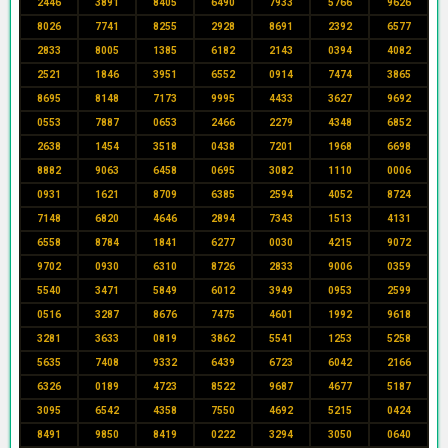
2446
3891
8405
6490
7933
5766
9626
8026
7741
8255
2928
8691
2392
6577
2833
8005
1385
6182
2143
0394
4082
2521
1846
3951
6552
0914
7474
3865
8695
8148
7173
9995
4433
3627
9692
0553
7887
0653
2466
2279
4348
6852
2638
1454
3518
0438
7201
1968
6698
8882
9063
6458
0695
3082
1110
0006
0931
1621
8709
6385
2594
4052
8724
7148
6820
4646
2894
7343
1513
4131
6558
8784
1841
6277
0030
4215
9072
9702
0930
6310
8726
2833
9006
0359
5540
3471
5849
6012
3949
0953
2599
0516
3287
8676
7475
4601
1992
9618
3281
3633
0819
3862
5541
1253
5258
5635
7408
9332
6439
6723
6042
2166
6326
0189
4723
8522
9687
4677
5187
3095
6542
4358
7550
4692
5215
0424
8491
9850
8419
0222
3294
3050
0640