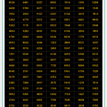
8526
6481
0227
8055
7016
1395
5208
6638
5784
4471
3511
3500
5808
1540
7953
2492
9167
0247
5136
4419
7812
3262
6774
3213
3091
3051
6661
8842
9262
7170
0971
8932
7068
9311
3968
4894
9282
6593
7192
0106
2056
7859
9790
0082
6666
0926
8676
1779
0310
6092
8062
4246
1252
2869
8521
4247
1488
9976
6236
2450
9347
5651
6214
1291
5560
6713
6126
6392
5360
5515
3631
2662
3507
6597
2055
3409
7167
4660
9561
0050
7723
8902
8086
0962
8545
2101
0434
4402
5961
5736
7229
5579
4057
7681
6752
9505
2409
6369
0283
7284
2997
2975
9410
1270
7010
4773
5219
6144
1104
7740
0155
3402
3892
9455
4834
5442
7154
1667
9709
2742
4421
3655
7760
7625
8508
7080
0733
3530
4522
4540
6819
2038
9703