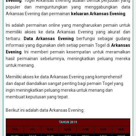
Evening
. Togel Arkansas Evening adalah bentuk perjudian yang
populer dan menguntungkan yang menggabungkan data
Arkansas Evening dan permainan
keluaran Arkansas Evening
.
Ini adalah permainan online yang mengharuskan pemain untuk
memiliki akses ke data Arkansas Evening yang akurat dan
terbaru.
Data Arkansas Evening
berfungsi sebagai gudang
informasi yang digunakan oleh setiap pemain Togel di
Arkansas
Evening
. Ini memberi pemain kesempatan untuk meramalkan
hasil permainan sebelumnya, meningkatkan peluang mereka
untuk menang.
Memiliki akses ke data Arkansas Evening yang komprehensif
dan dapat diandalkan sangat penting bagi pemain Togel yang
ingin meningkatkan peluang mereka untuk menang dan
membuat keputusan yang tepat.
Berikut ini adalah data Arkansas Evening :
TAHUN 2019
SEN
SEL
RAB
KAM
JUM
SAB
MIN