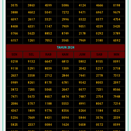
3075
3863
4599
5086
4124
4666
0198
3888
4602
5041
7272
9471
6967
9679
6597
2617
3321
2996
0322
0377
4754
8408
6331
1147
7909
9051
4339
3420
0766
5623
8852
8749
2178
0292
3789
6157
1261
7052
3565
7969
3180
6592
TAHUN 2024
SEN
SEL
RAB
KAM
JUM
SAB
MIN
0218
9132
6647
6813
5802
8155
0091
9118
5291
8039
1309
2042
5217
3718
2637
3358
2712
2844
7441
2778
7313
0989
8261
8170
6781
9542
8003
2097
3872
7205
5065
2647
0077
7231
8566
7471
5673
8657
6874
7487
2754
7948
2086
0707
1188
5553
4991
8067
7214
4367
1809
9776
8356
0264
1184
6521
5236
7669
8431
0094
5844
3576
2339
5825
2337
0084
1624
5658
0572
0599