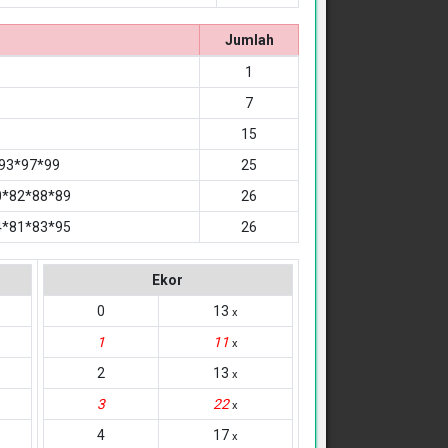
Jumlah
1
7
15
93*97*99
25
0*82*88*89
26
4*81*83*95
26
Ekor
0
13
x
1
11
x
2
13
x
3
22
x
4
17
x