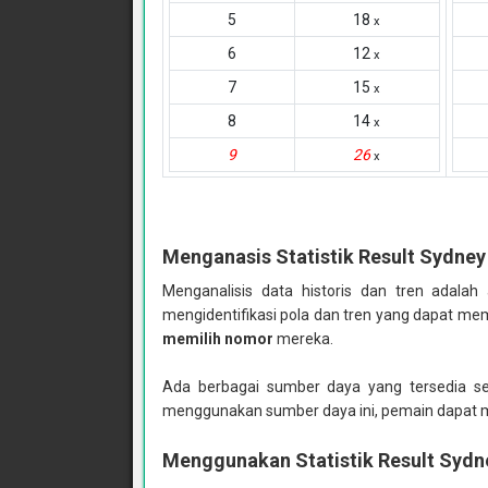
5
18
x
6
12
x
7
15
x
8
14
x
9
26
x
Menganasis Statistik Result Sydney
Menganalisis data historis dan tren adal
mengidentifikasi pola dan tren yang dapat me
memilih nomor
mereka.
Ada berbagai sumber daya yang tersedia s
menggunakan sumber daya ini, pemain dapat
Menggunakan Statistik Result Sydn