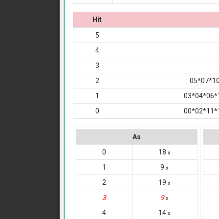
Hit
5
4
3
2
05*07*1
1
03*04*06*
0
00*02*11*
As
0
18
x
1
9
x
2
19
x
3
9
x
4
14
x