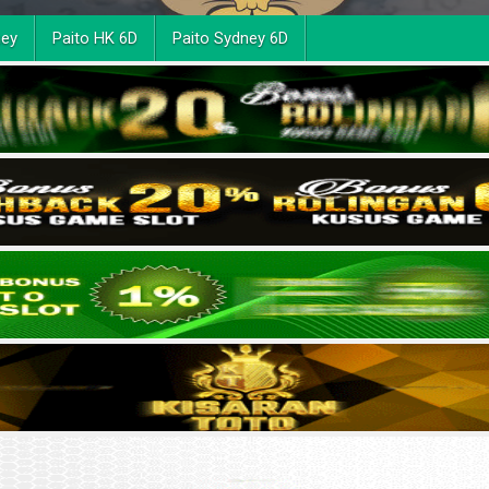
ney
Paito HK 6D
Paito Sydney 6D