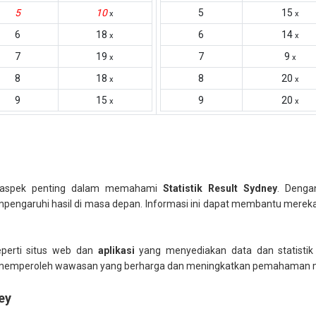
5
10
5
15
x
x
6
18
6
14
x
x
7
19
7
9
x
x
8
18
8
20
x
x
9
15
9
20
x
x
ah aspek penting dalam memahami
Statistik Result Sydney
. Denga
mpengaruhi hasil di masa depan. Informasi ini dapat membantu merek
eperti situs web dan
aplikasi
yang menyediakan data dan statistik
 memperoleh wawasan yang berharga dan meningkatkan pemahaman m
ey