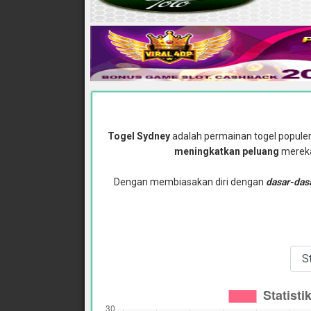
Togel Sydney
adalah permainan togel popule
meningkatkan peluang
mereka
Dengan membiasakan diri dengan
dasar-das