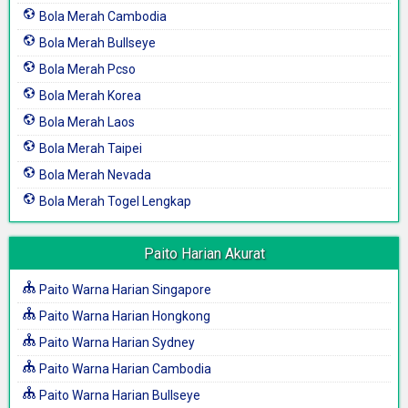
Bola Merah Cambodia
Bola Merah Bullseye
Bola Merah Pcso
Bola Merah Korea
Bola Merah Laos
Bola Merah Taipei
Bola Merah Nevada
Bola Merah Togel Lengkap
Paito Harian Akurat
Paito Warna Harian Singapore
Paito Warna Harian Hongkong
Paito Warna Harian Sydney
Paito Warna Harian Cambodia
Paito Warna Harian Bullseye