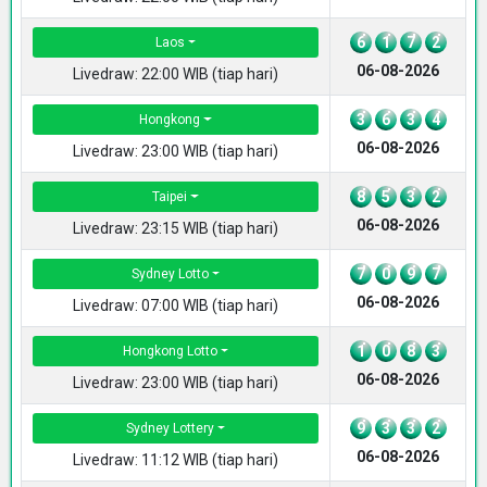
6
1
7
2
Laos
06-08-2026
Livedraw: 22:00 WIB (tiap hari)
3
6
3
4
Hongkong
06-08-2026
Livedraw: 23:00 WIB (tiap hari)
8
5
3
2
Taipei
06-08-2026
Livedraw: 23:15 WIB (tiap hari)
7
0
9
7
Sydney Lotto
06-08-2026
Livedraw: 07:00 WIB (tiap hari)
1
0
8
3
Hongkong Lotto
06-08-2026
Livedraw: 23:00 WIB (tiap hari)
9
3
3
2
Sydney Lottery
06-08-2026
Livedraw: 11:12 WIB (tiap hari)