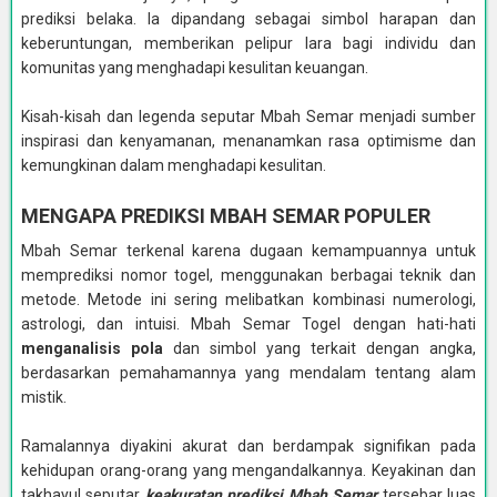
prediksi belaka. Ia dipandang sebagai simbol harapan dan
keberuntungan, memberikan pelipur lara bagi individu dan
komunitas yang menghadapi kesulitan keuangan.
Kisah-kisah dan legenda seputar Mbah Semar menjadi sumber
inspirasi dan kenyamanan, menanamkan rasa optimisme dan
kemungkinan dalam menghadapi kesulitan.
MENGAPA PREDIKSI MBAH SEMAR POPULER
Mbah Semar terkenal karena dugaan kemampuannya untuk
memprediksi nomor togel, menggunakan berbagai teknik dan
metode. Metode ini sering melibatkan kombinasi numerologi,
astrologi, dan intuisi. Mbah Semar Togel dengan hati-hati
menganalisis pola
dan simbol yang terkait dengan angka,
berdasarkan pemahamannya yang mendalam tentang alam
mistik.
Ramalannya diyakini akurat dan berdampak signifikan pada
kehidupan orang-orang yang mengandalkannya. Keyakinan dan
takhayul seputar
keakuratan prediksi Mbah Semar
tersebar luas