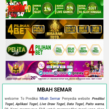
MBAH SEMAR
welcome To Prediksi
Mbah Semar
Penyedia website
Prediksi
Togel, Aplikasi Togel, Live Draw Togel, Data Togel, Paito warna
,