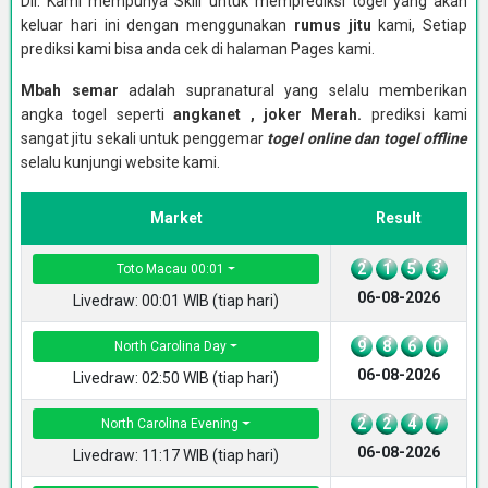
Dll. Kami mempunya Skill untuk memprediksi togel yang akan
keluar hari ini dengan menggunakan
rumus jitu
kami, Setiap
prediksi kami bisa anda cek di halaman Pages kami.
Mbah semar
adalah supranatural yang selalu memberikan
angka togel seperti
angkanet , joker Merah.
prediksi kami
sangat jitu sekali untuk penggemar
togel online dan togel offline
selalu kunjungi website kami.
Market
Result
2
1
5
3
Toto Macau 00:01
06-08-2026
Livedraw: 00:01 WIB (tiap hari)
9
8
6
0
North Carolina Day
06-08-2026
Livedraw: 02:50 WIB (tiap hari)
2
2
4
7
North Carolina Evening
06-08-2026
Livedraw: 11:17 WIB (tiap hari)