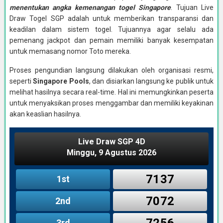
menentukan angka kemenangan togel Singapore
. Tujuan Live
Draw Togel SGP adalah untuk memberikan transparansi dan
keadilan dalam sistem togel. Tujuannya agar selalu ada
pemenang jackpot dan pemain memiliki banyak kesempatan
untuk memasang nomor Toto mereka.
Proses pengundian langsung dilakukan oleh organisasi resmi,
seperti
Singapore Pools
, dan disiarkan langsung ke publik untuk
melihat hasilnya secara real-time. Hal ini memungkinkan peserta
untuk menyaksikan proses menggambar dan memiliki keyakinan
akan keaslian hasilnya.