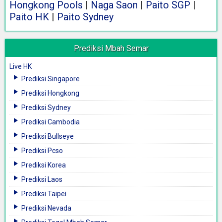
Hongkong Pools
|
Naga Saon
|
Paito SGP
|
Paito HK
|
Paito Sydney
Prediksi Mbah Semar
Live HK
Prediksi Singapore
Prediksi Hongkong
Prediksi Sydney
Prediksi Cambodia
Prediksi Bullseye
Prediksi Pcso
Prediksi Korea
Prediksi Laos
Prediksi Taipei
Prediksi Nevada