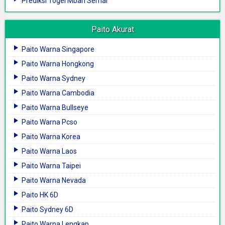
Prediksi Togel Mbah Semar
Paito Akurat
Paito Warna Singapore
Paito Warna Hongkong
Paito Warna Sydney
Paito Warna Cambodia
Paito Warna Bullseye
Paito Warna Pcso
Paito Warna Korea
Paito Warna Laos
Paito Warna Taipei
Paito Warna Nevada
Paito HK 6D
Paito Sydney 6D
Paito Warna Lengkap