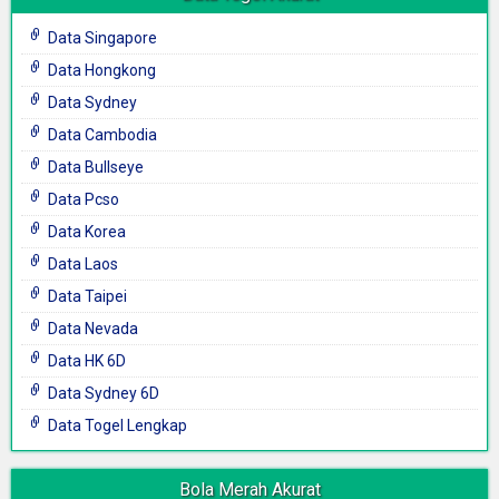
Data Singapore
Data Hongkong
Data Sydney
Data Cambodia
Data Bullseye
Data Pcso
Data Korea
Data Laos
Data Taipei
Data Nevada
Data HK 6D
Data Sydney 6D
Data Togel Lengkap
Bola Merah Akurat