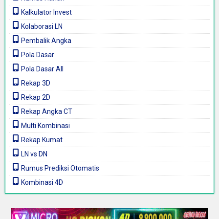
Kalkulator Invest
Kolaborasi LN
Pembalik Angka
Pola Dasar
Pola Dasar All
Rekap 3D
Rekap 2D
Rekap Angka CT
Multi Kombinasi
Rekap Kumat
LN vs DN
Rumus Prediksi Otomatis
Kombinasi 4D