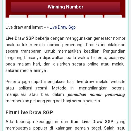
Live draw anti lemot -->
Live Draw Sgp
Live Draw SGP
bekerja dengan menggunakan generator nomor
acak untuk memilih nomor pemenang. Proses ini dilakukan
secara transparan untuk memastikan keadilan. Pengundian
langsung biasanya dijadwalkan pada waktu tertentu, biasanya
pada malam hari, dan disiarkan secara online atau melalui
saluran media lainnya .
Peserta juga dapat mengakses hasil live draw melalui website
atau aplikasi resmi. Metode ini menghilangkan potensi
manipulasi atau bias dalam
pemilihan nomor pemenang
,
memberikan peluang yang adil bagi semua peserta.
Fitur Live Draw SGP
Ada beberapa keunggulan dan
fitur Live Draw SGP
yang
membuatnya populer di kalangan pemain togel. Salah satu