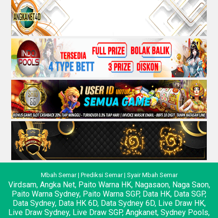
Mbah Semar | Prediksi Semar | Syair Mbah Semar
Virdsam
,
Angka Net
,
Paito Warna HK
,
Nagasaon
,
Naga Saon
,
Paito Warna Sydney
,
Paito Warna SGP
,
Data HK
,
Data SGP
,
Data Sydney
,
Data HK 6D
,
Data Sydney 6D
,
Live Draw HK
,
Live Draw Sydney
,
Live Draw SGP
,
Angkanet
,
Sydney Pools
,