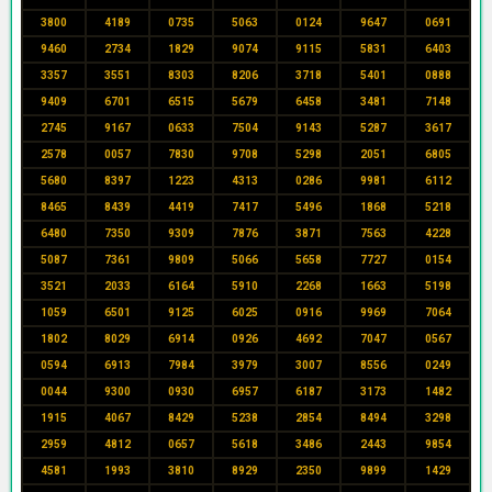
3800
4189
0735
5063
0124
9647
0691
9460
2734
1829
9074
9115
5831
6403
3357
3551
8303
8206
3718
5401
0888
9409
6701
6515
5679
6458
3481
7148
2745
9167
0633
7504
9143
5287
3617
2578
0057
7830
9708
5298
2051
6805
5680
8397
1223
4313
0286
9981
6112
8465
8439
4419
7417
5496
1868
5218
6480
7350
9309
7876
3871
7563
4228
5087
7361
9809
5066
5658
7727
0154
3521
2033
6164
5910
2268
1663
5198
1059
6501
9125
6025
0916
9969
7064
1802
8029
6914
0926
4692
7047
0567
0594
6913
7984
3979
3007
8556
0249
0044
9300
0930
6957
6187
3173
1482
1915
4067
8429
5238
2854
8494
3298
2959
4812
0657
5618
3486
2443
9854
4581
1993
3810
8929
2350
9899
1429