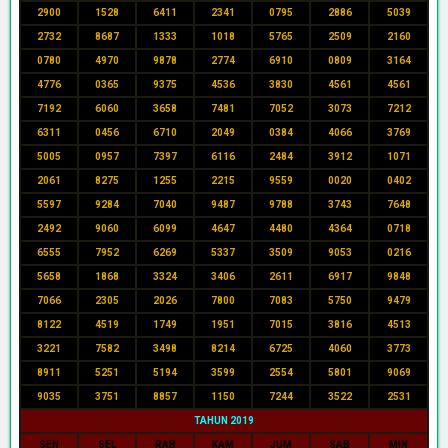
2900
1528
6411
2341
0795
2886
5039
2732
8687
1333
1018
5765
2509
2160
0780
4970
9878
2774
6910
0809
3164
4776
0365
9375
4536
3830
4561
4561
7192
6060
3658
7481
7052
3073
7212
6311
0456
6710
2049
0384
4066
3769
5005
0957
7397
6116
2484
3912
1071
2061
8275
1255
2215
9559
0020
0402
5597
9284
7040
9487
9788
3743
7648
2492
9060
6099
4647
4480
4364
0718
6555
7952
6269
5337
3509
9053
0216
5658
1868
3324
3406
2611
6917
9848
7066
2305
2026
7800
7083
5750
9479
8122
4519
1749
1951
7015
3816
4513
3221
7582
3498
8214
6725
4060
3773
8911
5251
5194
3599
2554
5801
9069
9035
3751
8857
1150
7244
3522
2531
TAHUN 2019
SEN
SEL
RAB
KAM
JUM
SAB
MIN