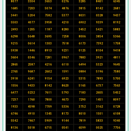
8077
3304
3653
0276
3285
8401
6345
1685
7203
5074
4876
3815
8142
2681
3441
5204
7582
5377
8031
0328
9437
5503
4077
3958
4210
6902
9339
8192
2493
1205
1187
8280
3452
5421
5883
6298
5648
3695
7258
8006
3854
5366
9215
0614
1303
7518
6173
7392
1758
5938
1446
8913
9231
0125
8104
9418
3604
0346
7281
0967
7883
3921
4811
2865
2587
4216
6110
6494
5323
9645
2765
9687
2602
1591
0884
5196
7580
3918
6241
9154
6923
5315
7893
5700
1556
9433
8142
8620
5165
6737
7563
6477
0232
7611
5793
7183
2655
5452
7237
1760
7800
4673
7290
1451
8097
1933
4598
7709
5336
3752
3162
0728
6746
4910
1345
8173
8010
1501
6108
5542
7467
5909
9144
7819
5833
9340
8136
5018
6715
0541
6599
0025
7756