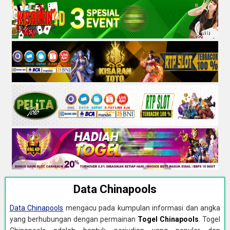
Data Chinapools
Data Chinapools
mengacu pada kumpulan informasi dan angka
yang berhubungan dengan permainan
Togel Chinapools
. Togel