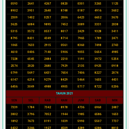
0593
2641
4267
0820
0301
3265
1125
8902
3951
2640
8748
0187
4916
3602
2309
1402
0257
2006
6423
6652
3670
3625
6084
9895
7452
3089
3331
2038
5315
3572
0537
8017
2429
9328
3411
8795
8431
4349
8714
7965
1789
2471
1065
7633
2915
0561
8360
7498
2743
4610
0406
7140
5906
9055
5654
4985
7228
6545
2484
2210
1191
3972
5254
2574
2020
2680
7929
2135
0925
0918
0799
5697
6431
7654
7406
8227
2074
6147
6214
9279
8429
5464
1655
4431
6456
3049
4988
4905
0717
8722
0206
TAHUN 2021
SEN
SEL
RAB
KAM
JUM
SAB
MIN
7339
1784
7342
8978
4736
6960
2487
3802
3796
7052
1944
1985
6586
1653
1892
7673
0191
1039
5990
5507
7737
0432
3246
1927
4509
4289
6386
8810