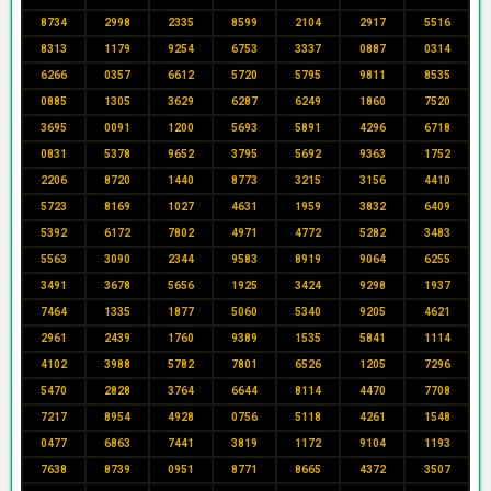
8734
2998
2335
8599
2104
2917
5516
8313
1179
9254
6753
3337
0887
0314
6266
0357
6612
5720
5795
9811
8535
0885
1305
3629
6287
6249
1860
7520
3695
0091
1200
5693
5891
4296
6718
0831
5378
9652
3795
5692
9363
1752
2206
8720
1440
8773
3215
3156
4410
5723
8169
1027
4631
1959
3832
6409
5392
6172
7802
4971
4772
5282
3483
5563
3090
2344
9583
8919
9064
6255
3491
3678
5656
1925
3424
9298
1937
7464
1335
1877
5060
5340
9205
4621
2961
2439
1760
9389
1535
5841
1114
4102
3988
5782
7801
6526
1205
7296
5470
2828
3764
6644
8114
4470
7708
7217
8954
4928
0756
5118
4261
1548
0477
6863
7441
3819
1172
9104
1193
7638
8739
0951
8771
8665
4372
3507