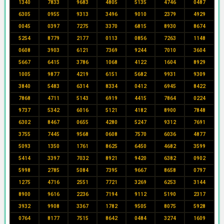
1340
7833
9683
4805
5135
4746
0487
6305
0955
9313
3496
9010
2379
4929
0045
0397
7275
3370
6815
8930
8674
5254
8779
2177
0113
0856
7263
1148
0608
3903
6121
7369
9244
7010
3604
5667
6415
3786
1068
4122
1604
8929
1005
9877
4219
6151
5682
9931
9309
3840
5483
6314
8334
0412
6945
8422
7868
4711
5143
6919
4415
7864
0224
9737
5342
6016
5121
4182
8900
7848
6302
8467
0655
4280
5247
9312
7691
3755
7445
9568
0608
7570
6036
4877
5093
1350
1761
8625
6450
4682
3599
5414
3397
7032
8921
9420
6382
0902
5998
2785
5084
7395
9667
8658
0797
1275
4716
2551
7721
3269
6253
3144
8900
9616
2236
7194
9112
5190
2317
3932
9908
3367
1782
9505
8075
5928
0764
8177
7515
8642
0484
3274
1609