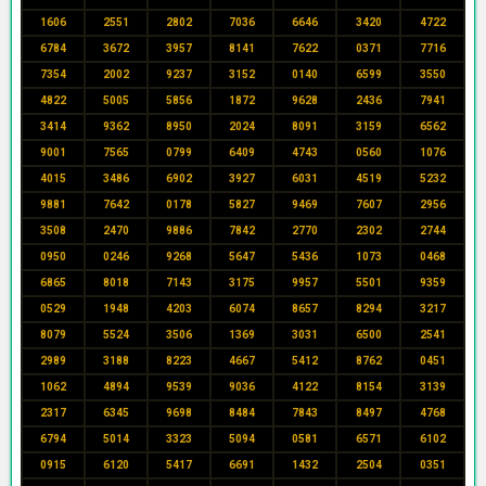
1606
2551
2802
7036
6646
3420
4722
6784
3672
3957
8141
7622
0371
7716
7354
2002
9237
3152
0140
6599
3550
4822
5005
5856
1872
9628
2436
7941
3414
9362
8950
2024
8091
3159
6562
9001
7565
0799
6409
4743
0560
1076
4015
3486
6902
3927
6031
4519
5232
9881
7642
0178
5827
9469
7607
2956
3508
2470
9886
7842
2770
2302
2744
0950
0246
9268
5647
5436
1073
0468
6865
8018
7143
3175
9957
5501
9359
0529
1948
4203
6074
8657
8294
3217
8079
5524
3506
1369
3031
6500
2541
2989
3188
8223
4667
5412
8762
0451
1062
4894
9539
9036
4122
8154
3139
2317
6345
9698
8484
7843
8497
4768
6794
5014
3323
5094
0581
6571
6102
0915
6120
5417
6691
1432
2504
0351