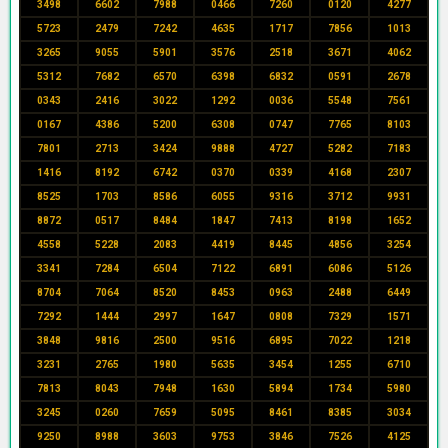
3498
6602
7988
0466
7260
0120
4277
5723
2479
7242
4635
1717
7856
1013
3265
9055
5901
3576
2518
3671
4062
5312
7682
6570
6398
6832
0591
2678
0343
2416
3022
1292
0036
5548
7561
0167
4386
5200
6308
0747
7765
8103
7801
2713
3424
9888
4727
5282
7183
1416
8192
6742
0370
0339
4168
2307
8525
1703
8586
6055
9316
3712
9931
8872
0517
8484
1847
7413
8198
1652
4558
5228
2083
4419
8445
4856
3254
3341
7284
6504
7122
6891
6086
5126
8704
7064
8520
8453
0963
2488
6449
7292
1444
2997
1647
0808
7329
1571
3848
9816
2500
9516
6895
7022
1218
3231
2765
1980
5635
3454
1255
6710
7813
8043
7948
1630
5894
1734
5980
3245
0260
7659
5095
8461
8385
3034
9250
8988
3603
9753
3846
7526
4125