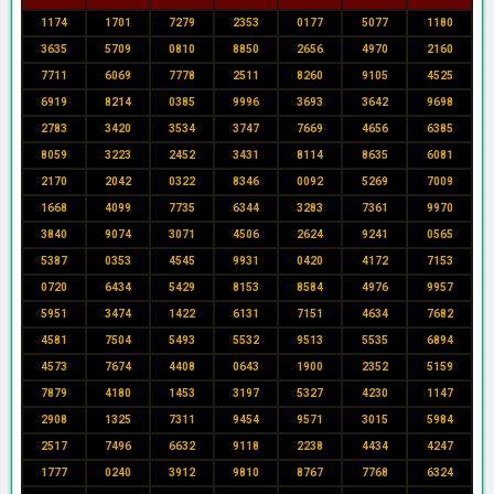
1174
1701
7279
2353
0177
5077
1180
3635
5709
0810
8850
2656
4970
2160
7711
6069
7778
2511
8260
9105
4525
6919
8214
0385
9996
3693
3642
9698
2783
3420
3534
3747
7669
4656
6385
8059
3223
2452
3431
8114
8635
6081
2170
2042
0322
8346
0092
5269
7009
1668
4099
7735
6344
3283
7361
9970
3840
9074
3071
4506
2624
9241
0565
5387
0353
4545
9931
0420
4172
7153
0720
6434
5429
8153
8584
4976
9957
5951
3474
1422
6131
7151
4634
7682
4581
7504
5493
5532
9513
5535
6894
4573
7674
4408
0643
1900
2352
5159
7879
4180
1453
3197
5327
4230
1147
2908
1325
7311
9454
9571
3015
5984
2517
7496
6632
9118
2238
4434
4247
1777
0240
3912
9810
8767
7768
6324