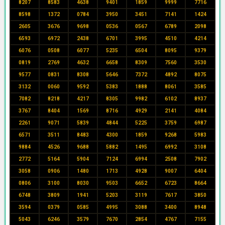
8207
8583
4638
9401
1859
9999
7716
8598
1372
0784
3950
3451
7141
1424
2605
3676
9698
0536
0567
6789
2098
6593
6972
2438
6701
3995
4510
4214
6076
0508
6077
5235
6504
8095
9379
0819
2769
4632
6658
8309
7560
3530
9577
0831
8308
5646
7372
4892
8075
3132
0060
9592
5383
1888
8061
3585
7082
8218
4217
8305
9982
6102
8937
3767
8404
1569
8716
4929
2141
4084
2261
9071
5839
4844
5225
3759
6987
6571
3511
8483
4300
1859
9268
5983
9884
4526
9688
5882
1495
6992
3108
2772
5164
5904
7124
6994
2508
7902
3058
0906
1480
1713
4928
9007
6404
0806
3100
8030
9503
6652
6723
8664
6748
3809
1941
5203
3119
7617
3850
3594
0379
0585
4995
3088
3400
8948
5043
6246
3579
7670
2854
4767
7155