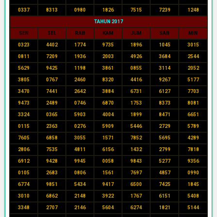
0337
8313
0980
1826
7515
7239
1248
TAHUN 2017
SEN
SEL
RAB
KAM
JUM
SAB
MIN
0323
4402
1774
9735
1896
1045
3015
0811
7209
1936
2003
4926
3684
2544
5629
9425
1198
3861
0855
3114
2052
3805
0767
2460
8320
4416
9267
5177
3470
7441
2642
3884
6731
6127
7703
9473
2489
0746
6870
1753
8373
8081
3324
0365
5903
4004
1899
8471
6651
0115
2363
0276
5909
5446
2729
5789
7605
6858
3055
1571
7852
5695
4289
2806
7535
4811
6156
1432
2799
7818
6912
9428
9945
0058
9843
5277
9356
0105
2683
0806
1561
7697
4857
0990
6774
9851
5434
9417
6500
7425
1845
3010
6862
2148
3922
1767
6151
5408
3348
2707
2146
5604
6274
1821
5144