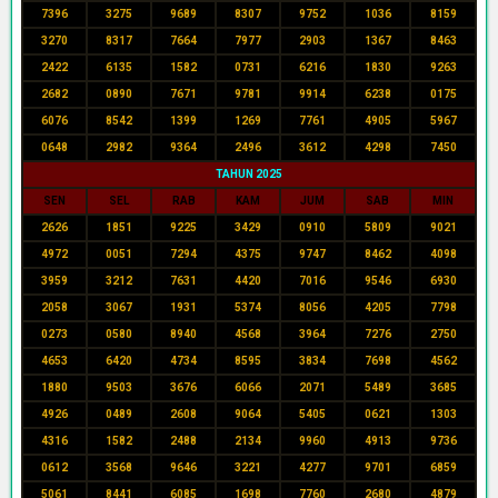
7396
3275
9689
8307
9752
1036
8159
3270
8317
7664
7977
2903
1367
8463
2422
6135
1582
0731
6216
1830
9263
2682
0890
7671
9781
9914
6238
0175
6076
8542
1399
1269
7761
4905
5967
0648
2982
9364
2496
3612
4298
7450
TAHUN 2025
SEN
SEL
RAB
KAM
JUM
SAB
MIN
2626
1851
9225
3429
0910
5809
9021
4972
0051
7294
4375
9747
8462
4098
3959
3212
7631
4420
7016
9546
6930
2058
3067
1931
5374
8056
4205
7798
0273
0580
8940
4568
3964
7276
2750
4653
6420
4734
8595
3834
7698
4562
1880
9503
3676
6066
2071
5489
3685
4926
0489
2608
9064
5405
0621
1303
4316
1582
2488
2134
9960
4913
9736
0612
3568
9646
3221
4277
9701
6859
5061
8441
6085
1698
7760
2680
4879