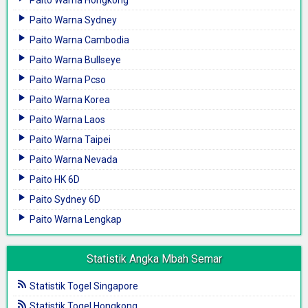
Paito Warna Hongkong
Paito Warna Sydney
Paito Warna Cambodia
Paito Warna Bullseye
Paito Warna Pcso
Paito Warna Korea
Paito Warna Laos
Paito Warna Taipei
Paito Warna Nevada
Paito HK 6D
Paito Sydney 6D
Paito Warna Lengkap
Statistik Angka Mbah Semar
Statistik Togel Singapore
Statistik Togel Hongkong