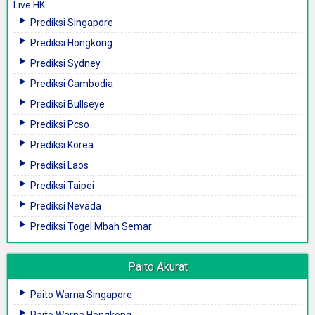
Live HK
Prediksi Singapore
Prediksi Hongkong
Prediksi Sydney
Prediksi Cambodia
Prediksi Bullseye
Prediksi Pcso
Prediksi Korea
Prediksi Laos
Prediksi Taipei
Prediksi Nevada
Prediksi Togel Mbah Semar
Paito Akurat
Paito Warna Singapore