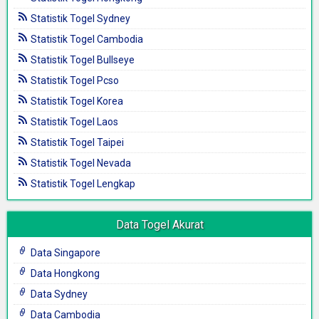
Statistik Togel Sydney
Statistik Togel Cambodia
Statistik Togel Bullseye
Statistik Togel Pcso
Statistik Togel Korea
Statistik Togel Laos
Statistik Togel Taipei
Statistik Togel Nevada
Statistik Togel Lengkap
Data Togel Akurat
Data Singapore
Data Hongkong
Data Sydney
Data Cambodia