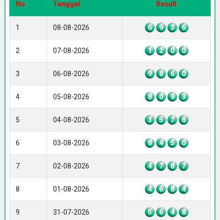
No
Tanggal
Result
1
08-08-2026
6
9
3
6
2
07-08-2026
1
2
0
0
3
06-08-2026
9
8
6
0
4
05-08-2026
8
0
9
3
5
04-08-2026
3
5
7
8
6
03-08-2026
8
4
5
0
7
02-08-2026
4
7
8
7
8
01-08-2026
4
6
8
4
9
31-07-2026
5
6
4
8