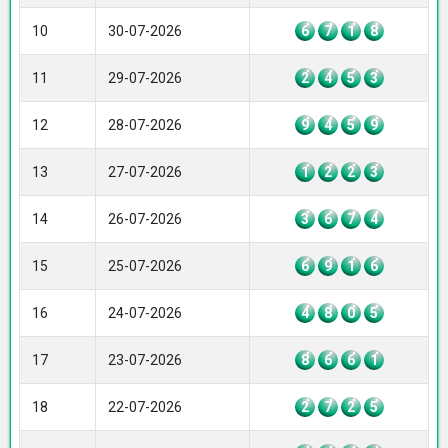
10
30-07-2026
6
7
1
8
11
29-07-2026
2
4
5
3
12
28-07-2026
9
4
5
9
13
27-07-2026
1
2
2
3
14
26-07-2026
3
6
7
4
15
25-07-2026
6
9
1
6
16
24-07-2026
4
8
0
5
17
23-07-2026
8
6
6
1
18
22-07-2026
2
7
2
5