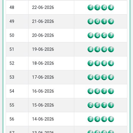
48
22-06-2026
1
7
0
4
49
21-06-2026
8
0
1
9
50
20-06-2026
9
6
5
7
51
19-06-2026
8
4
6
1
52
18-06-2026
7
8
8
4
53
17-06-2026
4
5
2
8
54
16-06-2026
4
6
7
1
55
15-06-2026
2
5
7
1
56
14-06-2026
3
9
4
8