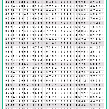
4
2
4
5
9
9
3
8
2
1
8
0
5
1
6
8
4
8
4
3
2
9
8
0
8
8
9
9
8
8
3
9
4
8
3
6
7
2
4
6
7
3
0
7
7
8
9
9
6
6
2
2
9
4
4
1
1
0
5
5
7
9
0
7
7
4
6
5
5
1
3
0
7
0
7
9
1
2
4
6
3
7
9
0
9
6
4
4
0
4
5
1
7
2
9
8
9
8
9
8
6
7
4
4
8
6
2
4
3
7
1
1
6
5
2
3
3
0
5
5
9
1
0
5
5
1
3
9
4
4
1
3
9
4
4
9
5
0
2
2
0
0
8
6
5
5
8
1
0
1
6
6
2
0
2
8
3
6
1
7
8
5
1
1
2
8
8
2
9
2
7
6
6
2
8
4
5
2
5
7
3
5
6
6
3
4
7
6
6
3
5
8
9
9
9
4
0
7
7
5
4
6
0
8
8
3
4
2
3
5
0
1
9
7
7
2
6
0
6
6
6
7
6
4
1
6
3
0
3
3
7
3
2
6
8
5
6
7
3
1
1
5
4
4
8
0
9
8
0
8
3
7
4
6
1
6
4
9
3
3
7
7
9
0
9
4
2
2
5
7
7
3
8
4
3
8
3
3
9
3
1
4
6
3
9
4
0
8
2
1
9
3
2
0
2
9
7
7
0
7
7
6
2
3
5
4
7
5
1
6
0
9
7
2
9
0
8
9
2
2
9
0
9
3
3
5
1
0
8
8
9
6
6
4
1
3
4
6
9
6
5
6
7
4
2
2
1
0
6
6
9
8
3
9
3
6
3
9
1
1
0
1
6
1
7
0
1
6
1
7
5
5
9
8
8
6
9
3
8
2
2
4
8
2
1
0
1
5
1
6
4
3
6
5
2
8
7
7
0
7
7
3
8
4
3
0
9
5
6
2
1
6
8
9
8
0
1
2
3
5
8
3
6
1
7
3
6
6
3
9
7
3
5
8
4
0
7
6
3
9
9
0
9
5
5
9
0
9
5
5
2
5
1
3
4
3
2
1
8
9
0
8
6
8
5
0
8
6
8
5
2
7
6
4
1
1
4
3
1
4
2
2
1
5
6
0
6
3
1
4
2
0
7
4
2
6
9
1
6
7
9
5
0
3
3
0
8
5
9
5
7
4
7
7
5
8
6
2
9
2
8
9
5
9
5
9
3
2
1
3
1
4
6
7
4
1
4
6
7
4
2
8
6
9
6
2
3
2
7
9
4
7
7
5
3
5
8
0
9
9
7
2
8
1
9
5
6
9
6
6
0
7
2
2
4
3
9
8
4
3
6
2
3
8
2
7
7
5
9
5
0
0
8
7
6
1
6
6
6
3
6
5
8
0
8
4
9
9
8
8
9
7
8
3
2
8
8
9
6
6
2
4
7
9
7
0
0
4
0
4
2
1
0
4
4
6
2
5
1
6
6
0
0
3
3
6
7
4
5
9
1
3
5
0
5
9
2
5
3
8
7
7
3
2
5
9
5
1
6
7
0
0
8
9
8
5
8
7
6
4
0
4
5
1
6
1
8
4
8
3
9
2
1
2
3
4
8
3
0
3
4
3
5
7
3
5
8
9
2
2
5
0
3
1
4
0
5
7
4
2
7
7
4
1
5
6
6
0
5
5
1
4
9
5
5
3
5
0
0
0
6
2
8
7
6
2
2
0
1
1
7
5
8
3
2
6
2
3
9
3
1
6
8
2
1
5
4
8
2
1
4
7
5
8
4
7
7
6
1
7
9
6
1
9
1
3
1
5
0
5
5
0
6
8
5
8
1
9
9
9
1
4
4
5
9
7
1
2
6
8
4
5
8
9
8
1
3
3
4
7
1
8
7
5
3
7
7
9
5
5
3
5
1
7
8
8
5
5
4
9
1
7
8
5
4
4
2
9
9
9
8
4
9
2
2
3
5
3
9
3
6
5
3
7
1
7
8
4
8
3
4
4
2
0
2
9
5
6
5
2
7
8
3
6
9
2
1
3
4
7
2
5
2
3
5
0
0
1
2
3
4
6
4
0
4
3
2
1
0
1