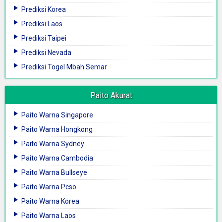
Prediksi Korea
Prediksi Laos
Prediksi Taipei
Prediksi Nevada
Prediksi Togel Mbah Semar
Paito Akurat
Paito Warna Singapore
Paito Warna Hongkong
Paito Warna Sydney
Paito Warna Cambodia
Paito Warna Bullseye
Paito Warna Pcso
Paito Warna Korea
Paito Warna Laos