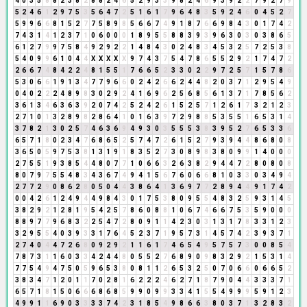
4
0
3
5
8
8
2
3
8
2
8
8
2
4
6
5
2
9
3
3
9
8
2
4
6
9
3
9
2
2
7
9
2
7
9
5
2
4
6
1
2
9
7
5
3
5
6
4
7
2
5
1
6
1
7
9
6
4
8
3
5
9
2
4
6
0
4
5
2
7
5
9
9
6
6
8
1
5
2
7
7
5
8
9
8
5
6
6
7
4
9
1
8
7
6
6
9
8
4
3
0
1
7
4
2
7
4
3
1
4
1
2
3
7
1
0
6
0
0
0
1
8
9
5
5
8
8
3
9
3
9
6
3
0
3
0
3
8
6
5
6
1
2
7
9
9
7
5
8
4
9
2
9
2
2
1
4
8
4
3
0
2
4
8
3
4
5
3
2
5
7
2
5
3
8
5
4
0
9
9
6
1
0
4
4
X
X
X
X
X
9
7
4
3
7
5
4
7
8
6
5
5
2
9
2
1
7
4
7
2
2
6
6
7
4
8
4
2
2
4
8
1
5
5
1
7
6
6
5
2
3
3
0
2
2
9
7
2
5
7
1
5
7
8
6
5
3
0
6
6
1
9
1
3
4
7
7
9
6
6
0
2
4
2
6
6
2
4
4
8
2
0
3
7
1
2
9
5
4
9
0
4
0
2
2
2
4
8
9
8
3
0
2
9
2
4
1
6
9
6
2
5
6
8
5
6
1
3
7
1
7
8
5
6
2
3
6
1
3
4
6
3
6
3
9
2
0
7
4
2
5
2
4
2
6
1
5
2
5
7
1
2
6
1
7
3
2
1
2
3
2
7
1
0
1
3
2
8
9
8
2
8
6
4
1
0
1
6
3
9
7
2
9
8
8
5
3
5
5
1
6
5
3
1
4
3
7
8
2
1
3
0
2
5
7
4
6
3
6
9
4
9
3
0
3
5
5
5
3
8
3
9
5
2
7
6
5
3
3
6
6
5
7
1
8
0
2
3
4
7
6
8
6
5
2
5
7
4
7
2
6
1
5
2
7
9
3
9
4
4
8
6
8
0
8
3
6
5
0
5
9
7
5
3
8
1
3
1
9
1
8
3
5
2
7
3
0
8
9
8
3
8
0
9
9
1
4
0
0
0
2
7
5
5
1
9
3
8
5
4
4
8
0
7
7
1
0
6
6
3
2
6
3
8
2
9
4
4
7
2
8
0
8
0
8
8
0
7
9
7
5
5
4
8
3
4
3
6
7
4
9
4
1
5
6
7
6
0
6
6
8
1
0
3
3
0
3
4
9
4
2
7
7
2
9
0
8
6
2
8
0
5
0
4
4
3
8
6
4
1
3
6
9
7
7
2
8
9
4
4
9
1
7
4
2
0
0
4
2
6
1
2
4
9
4
4
9
8
4
3
0
1
7
5
3
8
0
9
5
5
4
8
3
2
5
9
3
1
4
5
3
8
2
9
2
1
2
8
1
9
5
4
2
5
7
8
6
0
8
8
1
0
6
7
4
6
6
7
5
3
5
9
0
0
0
8
8
9
7
7
9
6
8
3
2
2
5
4
7
2
8
0
9
1
1
4
2
3
0
3
1
3
1
7
8
3
3
1
2
3
3
2
9
5
5
4
0
3
9
3
3
1
7
6
4
5
2
3
7
1
9
5
7
3
1
4
5
7
4
2
3
9
3
7
1
2
7
4
0
4
4
7
2
6
8
0
9
2
9
2
1
1
6
1
7
4
6
5
4
9
5
7
5
7
3
0
0
8
5
4
7
8
7
3
1
1
6
0
3
3
4
2
4
4
8
0
5
5
2
7
6
8
9
0
9
8
3
2
9
2
1
5
3
1
4
7
7
5
4
9
4
7
5
0
5
9
6
5
3
8
0
8
1
1
2
6
5
3
2
5
0
7
0
6
6
0
6
6
5
2
3
8
3
4
7
1
2
0
1
1
7
0
2
8
1
6
2
2
2
4
6
2
7
1
8
7
9
0
4
4
3
3
3
7
1
6
5
7
1
8
1
5
0
6
6
6
8
6
8
5
9
9
0
9
9
3
3
4
1
5
5
4
9
9
9
5
9
1
2
3
4
9
9
1
1
6
9
0
3
3
3
3
7
4
2
3
1
8
5
4
9
8
6
6
3
8
0
3
7
1
3
2
8
3
2