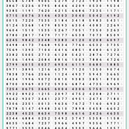
8
5
5
8
4
5
7
4
9
4
9
0
0
5
5
5
2
7
9
7
2
7
2
3
5
1
9
3
9
3
1
1
9
8
8
3
8
6
7
4
5
2
3
6
9
0
7
9
5
5
8
4
4
6
1
4
2
0
9
9
0
5
3
0
3
9
5
3
4
7
9
3
8
5
4
1
1
9
1
1
7
6
2
0
2
4
2
1
5
6
6
6
8
6
5
7
3
3
5
8
1
1
7
1
8
0
7
1
5
6
0
0
7
6
4
3
1
4
6
1
4
3
0
3
3
3
0
4
0
4
5
0
4
2
6
4
1
9
2
2
0
0
1
5
6
7
2
2
0
2
7
5
3
5
8
3
1
8
4
3
3
4
1
8
9
5
9
8
3
2
5
4
3
1
4
0
1
2
4
6
5
3
6
8
5
1
4
7
9
7
8
5
9
3
3
6
3
0
4
4
4
0
8
3
2
2
2
6
9
6
9
6
0
4
4
1
5
1
0
1
1
5
3
5
8
5
2
6
7
4
7
0
5
1
6
7
3
5
0
5
3
2
6
3
9
0
7
8
0
8
2
8
1
7
8
7
4
7
9
7
7
1
7
7
5
6
5
3
8
2
7
0
7
3
1
8
5
0
9
9
6
2
4
5
9
9
8
4
2
6
3
3
4
8
3
9
3
8
3
2
4
1
2
0
2
0
2
0
8
8
6
0
9
7
7
0
4
9
8
8
4
1
7
3
1
7
6
6
8
5
9
5
3
4
7
7
7
6
0
6
6
5
3
2
5
3
7
3
5
8
7
5
6
9
6
1
3
9
3
3
7
1
0
4
4
4
4
1
6
7
4
8
5
1
6
8
4
8
0
8
6
1
2
3
5
3
3
8
2
1
5
0
0
5
5
2
7
1
3
4
6
1
2
8
1
5
4
2
1
3
2
8
7
6
4
7
2
7
6
4
8
1
0
6
6
1
4
9
6
6
2
0
8
4
3
8
8
1
6
7
1
0
0
3
3
7
8
8
6
5
4
7
2
6
8
2
7
9
9
9
6
0
1
5
6
0
0
3
7
1
6
9
5
4
9
6
1
1
9
1
0
6
8
0
8
1
8
8
5
4
0
9
7
1
8
3
8
9
5
5
1
2
1
6
7
6
3
7
9
7
7
1
2
0
2
1
3
5
0
5
9
0
7
4
2
7
8
3
8
2
3
7
6
6
3
2
5
6
6
3
1
1
2
4
6
4
9
3
7
1
5
9
4
3
7
3
6
6
5
2
4
4
3
4
7
1
9
9
6
6
9
0
7
2
9
0
8
1
0
1
9
3
8
3
2
3
8
5
1
6
8
7
0
0
0
8
7
0
0
0
0
9
6
9
6
0
3
7
2
9
5
9
3
6
9
6
8
7
4
2
4
7
3
5
8
6
9
6
9
6
7
2
5
4
9
0
6
7
5
3
3
6
6
5
2
6
0
0
4
4
4
3
0
6
6
5
7
5
0
5
1
9
7
8
6
3
9
2
2
4
8
9
2
2
4
1
2
1
5
6
2
0
9
7
7
4
7
5
2
7
4
2
0
8
8
2
7
1
1
2
9
6
4
2
6
9
3
0
7
7
3
4
4
1
5
2
3
7
7
5
4
9
5
1
6
2
4
7
4
2
7
1
8
0
8
9
3
0
6
6
2
3
5
1
6
0
0
1
3
4
9
6
3
6
9
7
6
7
2
9
7
1
6
0
6
6
9
3
2
5
7
8
7
8
6
5
1
4
7
2
4
9
4
8
3
3
6
1
0
1
7
8
9
8
8
0
4
5
8
4
6
6
0
2
2
2
2
3
8
2
4
5
2
5
7
8
6
3
4
7
7
5
9
8
8
6
6
1
6
7
2
4
2
6
8
4
6
3
5
8
0
3
4
4
8
6
8
8
4
3
0
2
5
2
7
3
4
9
2
2
3
7
4
7
2
5
3
5
8
4
1
1
5
8
4
8
0
3
5
8
1
6
8
4
3
7
2
3
7
1
3
9
6
6
3
4
9
9
7
7
9
3
5
6
2
9
7
7
1
8
9
7
7
1
8
3
5
3
3
6
0
0
4
6
1
4
6
0
4
4
9
3
0
3
3
9
6
4
6
1
1
0
5
7
3