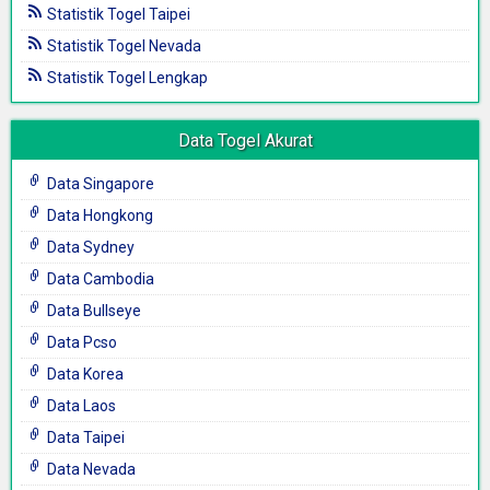
Statistik Togel Taipei
Statistik Togel Nevada
Statistik Togel Lengkap
Data Togel Akurat
Data Singapore
Data Hongkong
Data Sydney
Data Cambodia
Data Bullseye
Data Pcso
Data Korea
Data Laos
Data Taipei
Data Nevada