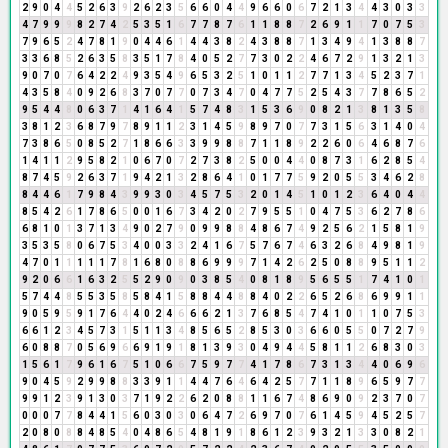
2
9
0
4
4
5
2
6
3
9
2
6
2
3
5
6
6
0
4
4
9
6
6
0
6
7
2
1
3
4
4
3
0
3
3
4
7
9
9
9
8
2
7
4
2
5
3
5
1
6
7
7
8
7
6
1
1
8
8
7
2
6
9
1
1
7
0
7
5
3
7
9
6
5
2
4
7
8
1
9
0
4
4
6
1
4
4
3
8
2
4
3
8
8
7
1
3
4
9
4
1
3
8
8
7
3
3
6
8
5
2
6
3
5
8
3
5
1
7
8
4
0
5
2
7
7
3
0
2
2
4
6
7
2
9
1
3
2
1
3
9
0
7
0
7
6
4
2
2
4
9
3
5
4
9
6
5
3
2
5
1
0
1
1
2
7
7
1
3
4
5
2
3
7
1
4
3
5
8
4
0
9
2
6
8
3
7
0
7
7
0
7
3
4
7
0
4
7
7
5
2
5
4
3
7
7
8
6
5
2
9
5
4
4
8
0
6
3
7
1
4
1
6
4
1
5
7
4
8
3
1
5
3
6
9
0
8
2
1
3
8
1
3
5
8
3
8
1
2
3
6
8
7
9
7
8
9
1
1
2
3
1
4
5
9
8
9
7
0
7
7
3
1
5
6
3
1
4
0
4
7
3
8
6
5
0
8
5
2
7
1
8
6
6
3
3
9
9
8
8
7
1
1
8
9
2
2
6
0
6
4
6
8
7
6
1
4
1
1
2
9
5
8
2
1
0
6
7
0
7
2
7
3
8
2
5
0
0
4
4
0
8
7
3
1
6
2
8
5
4
8
7
4
5
9
2
6
3
7
1
9
4
2
1
3
2
8
6
4
1
0
1
7
7
5
9
2
0
5
5
3
4
6
2
8
8
4
4
6
1
7
9
8
4
3
9
9
3
0
3
4
5
7
5
3
2
0
1
4
5
1
0
1
2
3
6
4
0
4
4
8
5
4
2
6
1
7
8
6
5
0
0
1
6
7
3
4
2
0
2
7
9
5
5
1
0
4
7
5
3
6
2
7
8
6
6
8
1
0
1
3
7
1
3
4
9
0
2
7
9
0
9
9
8
8
4
8
6
7
4
9
2
5
6
2
1
5
8
1
9
3
5
3
5
8
0
6
7
5
3
4
0
0
3
3
2
4
1
6
7
5
7
6
7
4
6
3
2
6
8
4
9
8
1
9
4
7
0
1
1
1
1
1
7
8
1
6
8
0
8
8
6
9
9
9
7
1
4
2
6
2
5
0
8
8
9
5
1
1
2
9
2
0
6
6
1
6
3
2
5
5
2
9
0
9
0
3
8
5
4
0
8
1
8
9
5
6
5
5
1
7
4
1
0
1
5
7
4
4
8
5
5
3
5
8
5
8
4
1
5
8
8
4
4
8
8
4
0
2
2
6
5
2
6
8
6
9
9
1
1
9
0
5
9
5
9
1
7
6
4
4
0
2
4
6
6
6
2
1
3
7
6
8
5
4
7
4
1
0
1
1
0
7
5
3
6
6
1
2
3
4
5
7
3
1
5
1
1
3
4
8
5
6
5
2
8
5
3
0
3
6
6
0
5
5
0
7
2
7
9
6
0
8
8
7
0
5
6
9
6
6
9
1
9
1
8
1
3
9
3
0
4
9
4
4
5
8
1
1
2
6
8
3
0
3
1
5
6
1
7
9
6
1
6
7
5
1
0
6
6
7
5
9
7
7
4
1
7
8
6
7
3
1
3
4
4
0
6
9
6
9
0
4
5
9
2
9
9
8
8
3
3
9
1
1
4
4
7
6
4
6
4
2
5
7
7
1
1
8
9
6
5
9
7
7
9
9
1
2
3
9
1
3
0
3
7
1
9
2
2
6
2
0
8
8
1
1
6
7
4
8
6
9
0
9
2
3
7
0
7
0
0
0
7
7
8
4
4
1
5
6
0
3
0
3
0
6
4
7
2
6
9
7
0
7
6
1
4
5
9
4
5
2
5
7
2
0
8
0
8
8
4
8
5
4
0
4
8
6
5
4
8
1
9
1
8
6
1
2
3
9
3
2
1
3
3
0
8
2
1