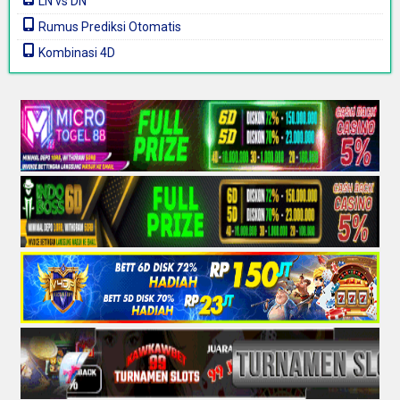
LN vs DN
Rumus Prediksi Otomatis
Kombinasi 4D