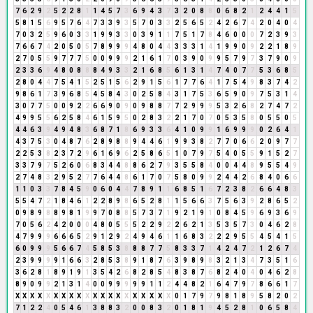
7
6
2
9
2
5
2
2
8
1
1
4
5
7
3
6
9
4
3
7
3
2
0
8
8
0
6
8
2
1
2
4
4
1
5
5
8
1
5
6
9
5
7
6
4
7
3
3
9
3
5
7
0
3
3
2
5
6
5
2
4
2
6
7
4
2
0
4
0
4
7
0
3
2
5
9
6
0
3
3
1
9
9
3
3
0
3
9
1
1
7
5
1
7
8
4
6
0
0
0
7
2
3
9
3
7
6
6
7
4
2
0
5
0
5
7
8
9
9
9
4
8
0
4
4
3
3
3
1
4
1
9
9
0
9
2
2
1
8
9
2
7
0
5
5
9
7
7
7
5
0
0
9
9
9
2
1
6
1
7
0
3
9
0
9
9
5
7
9
7
3
7
9
0
9
2
3
3
6
9
4
8
0
8
8
8
4
9
3
3
2
1
6
8
5
6
1
3
1
4
7
4
0
7
7
5
3
6
8
5
2
8
0
4
4
7
5
4
1
5
2
5
1
5
6
2
9
1
5
6
1
7
7
6
4
1
7
5
4
9
8
3
7
4
2
9
8
6
1
7
3
9
6
8
5
4
5
8
4
3
0
2
5
8
4
3
1
7
5
3
6
5
9
0
9
7
5
3
1
4
3
0
7
7
5
0
0
9
2
2
6
6
9
0
9
0
9
8
8
7
7
2
9
9
9
5
3
2
6
8
2
7
4
7
2
4
9
9
5
5
6
2
5
8
4
6
1
5
9
5
0
2
8
3
2
2
1
7
0
7
0
5
3
5
8
0
5
5
0
5
4
4
6
3
9
4
9
4
8
3
6
8
7
1
8
6
9
3
3
6
4
1
0
9
9
1
6
9
9
9
0
2
6
4
1
4
3
7
5
3
0
4
8
7
6
2
8
9
8
8
9
4
4
6
1
9
9
3
8
2
7
7
0
6
6
2
0
9
7
7
2
2
5
3
8
2
3
7
2
9
6
1
6
9
6
2
5
8
6
5
1
0
7
9
7
5
4
0
5
5
9
1
5
2
7
3
3
7
9
7
5
2
6
0
6
8
3
4
4
8
8
6
2
7
9
3
5
5
8
4
0
0
4
4
8
9
5
5
4
9
2
7
4
8
3
2
9
5
2
7
7
6
4
4
8
6
1
7
0
7
5
8
0
9
9
2
4
4
2
6
8
4
0
6
6
1
1
0
3
3
7
8
4
5
9
0
6
0
4
4
7
8
9
1
1
6
8
5
1
6
7
2
3
8
2
6
6
4
8
3
5
5
4
7
2
1
8
4
6
1
2
2
8
9
8
6
5
2
8
1
1
5
6
6
3
7
5
6
3
9
2
8
6
5
2
0
9
8
9
8
8
9
8
1
9
9
7
0
8
8
5
7
3
7
1
9
2
1
9
1
0
8
4
5
9
6
9
3
6
9
7
0
5
6
2
4
2
0
0
0
4
8
0
5
5
5
2
2
9
2
2
6
2
1
3
5
3
5
7
3
0
4
6
2
8
4
7
9
9
9
6
6
6
5
2
9
1
2
9
2
4
9
4
6
1
1
6
8
3
2
2
2
9
5
5
4
5
4
1
5
6
0
9
9
9
5
6
6
7
4
5
8
5
3
8
8
8
7
7
5
8
3
3
7
1
4
2
4
7
2
1
2
6
7
4
2
3
9
9
9
9
1
6
6
3
2
8
5
3
8
9
1
8
7
6
3
9
8
9
8
3
2
1
3
4
7
3
5
1
6
3
6
2
8
1
8
9
1
9
1
3
5
4
2
6
8
2
8
5
4
8
3
8
7
6
8
2
4
0
4
0
4
6
2
8
8
9
0
9
9
2
1
3
1
4
0
0
9
9
9
9
9
1
1
2
4
4
8
2
1
6
4
7
9
7
8
6
6
1
7
X
X
X
X
X
X
X
X
X
X
X
X
X
X
X
X
X
X
X
X
0
1
7
9
7
9
8
1
8
9
5
8
2
0
2
7
1
2
2
4
0
5
4
6
1
3
8
8
3
2
0
0
8
3
2
0
1
8
1
9
4
5
2
8
1
0
6
5
8
4