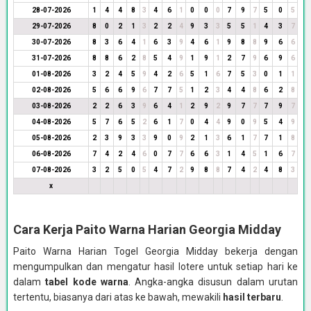
28-07-2026
1
4
4
8
3
4
6
1
0
0
0
7
9
7
5
0
5
29-07-2026
8
0
2
1
3
2
2
4
9
3
3
5
5
1
4
3
7
30-07-2026
8
3
6
4
1
6
3
9
4
6
1
9
8
8
9
6
6
31-07-2026
8
8
6
2
8
5
4
9
1
9
1
2
7
9
6
9
6
01-08-2026
3
2
4
5
9
4
2
6
5
1
6
7
5
3
0
1
1
02-08-2026
5
6
6
9
6
7
7
5
1
2
3
4
4
8
6
2
8
03-08-2026
2
2
6
3
9
6
4
1
2
9
2
9
7
7
7
9
7
04-08-2026
5
7
6
5
2
6
1
7
0
4
4
9
0
9
5
4
9
05-08-2026
2
3
9
3
3
9
0
9
2
1
3
6
1
7
7
1
8
06-08-2026
7
4
2
4
6
0
7
7
6
6
3
1
4
5
1
6
7
07-08-2026
3
2
5
0
5
4
7
2
9
8
8
7
4
2
4
8
3
x
Cara Kerja Paito Warna Harian Georgia Midday
Paito Warna Harian Togel Georgia Midday bekerja dengan
mengumpulkan dan mengatur hasil lotere untuk setiap hari ke
dalam
tabel kode warna
. Angka-angka disusun dalam urutan
tertentu, biasanya dari atas ke bawah, mewakili
hasil terbaru
.