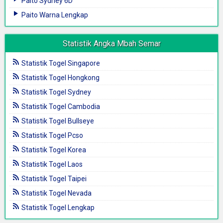
Paito Sydney 6D
Paito Warna Lengkap
Statistik Angka Mbah Semar
Statistik Togel Singapore
Statistik Togel Hongkong
Statistik Togel Sydney
Statistik Togel Cambodia
Statistik Togel Bullseye
Statistik Togel Pcso
Statistik Togel Korea
Statistik Togel Laos
Statistik Togel Taipei
Statistik Togel Nevada
Statistik Togel Lengkap