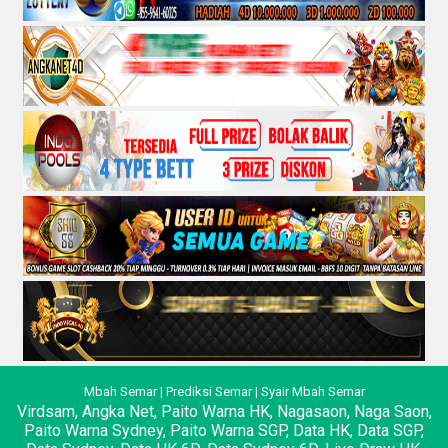
Mbah Semar | Prediksi Semar | Syair Mbah Semar
Virdsam
,
Angka Net
,
Paito Warna HK
,
Nagasaon
,
Naga Saon
,
Paito Warna Sydney
,
Paito Warna SGP
,
Data HK
,
Data SGP
,