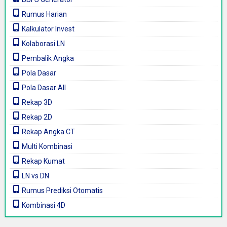
Rumus Harian
Kalkulator Invest
Kolaborasi LN
Pembalik Angka
Pola Dasar
Pola Dasar All
Rekap 3D
Rekap 2D
Rekap Angka CT
Multi Kombinasi
Rekap Kumat
LN vs DN
Rumus Prediksi Otomatis
Kombinasi 4D