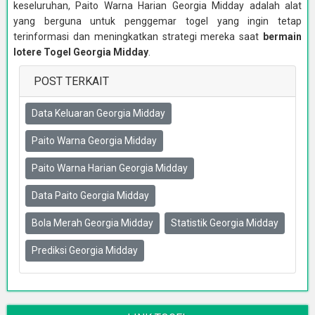
keseluruhan, Paito Warna Harian Georgia Midday adalah alat
yang berguna untuk penggemar togel yang ingin tetap
terinformasi dan meningkatkan strategi mereka saat
bermain
lotere Togel Georgia Midday
.
POST TERKAIT
Data Keluaran Georgia Midday
Paito Warna Georgia Midday
Paito Warna Harian Georgia Midday
Data Paito Georgia Midday
Bola Merah Georgia Midday
Statistik Georgia Midday
Prediksi Georgia Midday