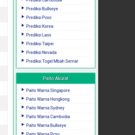
Prediksi Bullseye
Prediksi Pcso
Prediksi Korea
Prediksi Laos
Prediksi Taipei
Prediksi Nevada
Prediksi Togel Mbah Semar
Paito Akurat
Paito Warna Singapore
Paito Warna Hongkong
Paito Warna Sydney
Paito Warna Cambodia
Paito Warna Bullseye
Paito Warna Pcso