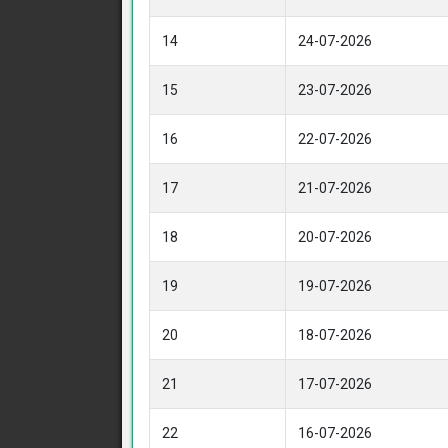
14
24-07-2026
15
23-07-2026
16
22-07-2026
17
21-07-2026
18
20-07-2026
19
19-07-2026
20
18-07-2026
21
17-07-2026
22
16-07-2026