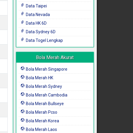
Data Taipei
Data Nevada
Data HK 6D
Data Sydney 6D
Data Togel Lengkap
Bola Merah Akurat
Bola Merah Singapore
Bola Merah HK
Bola Merah Sydney
Bola Merah Cambodia
Bola Merah Bullseye
Bola Merah Pcso
Bola Merah Korea
Bola Merah Laos