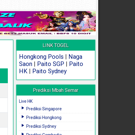
LINK TOGEL
Hongkong Pools
|
Naga
Saon
|
Paito SGP
|
Paito
HK
|
Paito Sydney
Prediksi Mbah Semar
Live HK
Prediksi Singapore
Prediksi Hongkong
Prediksi Sydney
Prediksi Cambodia