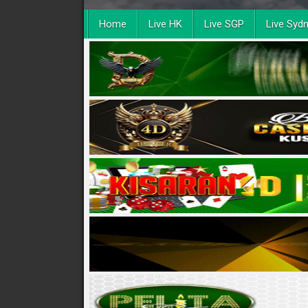
Home
Live HK
Live SGP
Live Syd