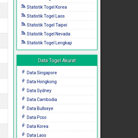
Statistik Togel Korea
Statistik Togel Laos
Statistik Togel Taipei
Statistik Togel Nevada
Statistik Togel Lengkap
Data Togel Akurat
Data Singapore
Data Hongkong
Data Sydney
Data Cambodia
Data Bullseye
Data Pcso
Data Korea
Data Laos