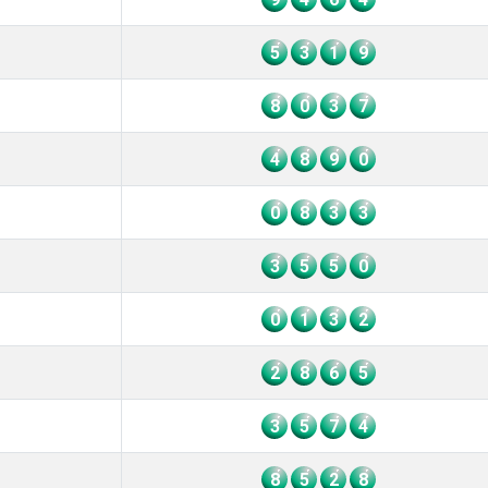
5
3
1
9
8
0
3
7
4
8
9
0
0
8
3
3
3
5
5
0
0
1
3
2
2
8
6
5
3
5
7
4
8
5
2
8