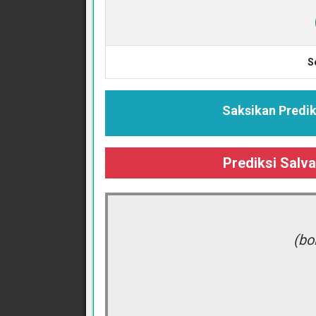
S
Saksikan Prediks
Prediksi Salv
(bo