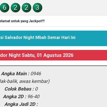
6
2
2
3
elamat untuk yang Jackpot!!!
i Salvador Night Mbah Semar Hari Ini
ador Night Sabtu, 01 Agustus 2026
Angka Main :
0946
lak-balik, awas kembar)
Colok Bebas :
0
Angka 2D :
96-40
Angka Jadi 2D :