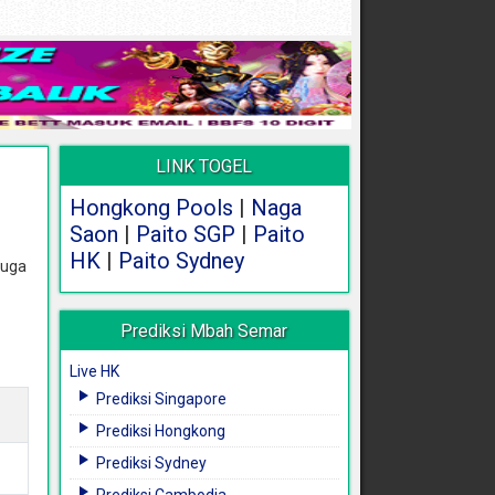
LINK TOGEL
Hongkong Pools
|
Naga
Saon
|
Paito SGP
|
Paito
HK
|
Paito Sydney
juga
Prediksi Mbah Semar
Live HK
Prediksi Singapore
Prediksi Hongkong
Prediksi Sydney
Prediksi Cambodia