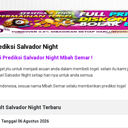
ediksi Salvador Night
i Prediksi Salvador Night Mbah Semar !
t jitu untuk menjadi acuan anda dalam membeli togel. selain itu kami 
el Salvador Night setiap hari nya untuk anda semua.
indonesia, sesuai nama Mbah Semar selalu memberikan prediksi togel
lt Salvador Night Terbaru
Tanggal 06 Agustus 2026