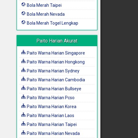
Bola Merah Taipei
Bola Merah Nevada
Bola Merah Togel Lengkap
Paito Harian Akurat
Paito Warna Harian Singapore
Paito Warna Harian Hongkong
Paito Warna Harian Sydney
Paito Warna Harian Cambodia
Paito Warna Harian Bullseye
Paito Warna Harian Pcso
Paito Warna Harian Korea
Paito Warna Harian Laos
Paito Warna Harian Taipei
Paito Warna Harian Nevada