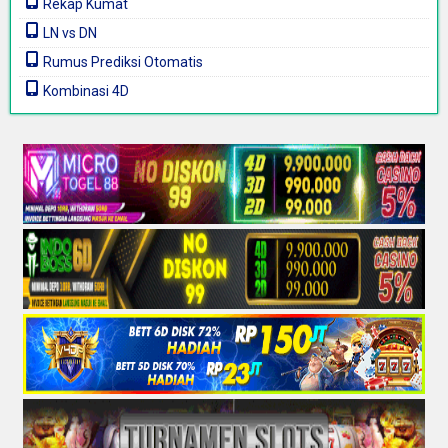
Rekap Kumat
LN vs DN
Rumus Prediksi Otomatis
Kombinasi 4D