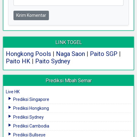
Kirim Komentar
LINK TOGEL
Hongkong Pools
|
Naga Saon
|
Paito SGP
|
Paito HK
|
Paito Sydney
Prediksi Mbah Semar
Live HK
Prediksi Singapore
Prediksi Hongkong
Prediksi Sydney
Prediksi Cambodia
Prediksi Bullseye