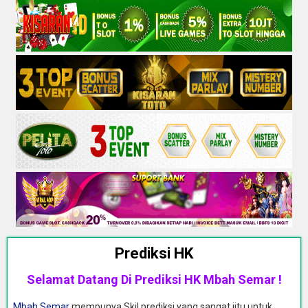
Prediksi HK
Selamat Datang Di Prediksi HK Mbah Semar !
Mbah Semar
mempunya Skil prediksi yang sangat jitu untuk