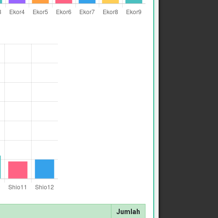
Jumlah