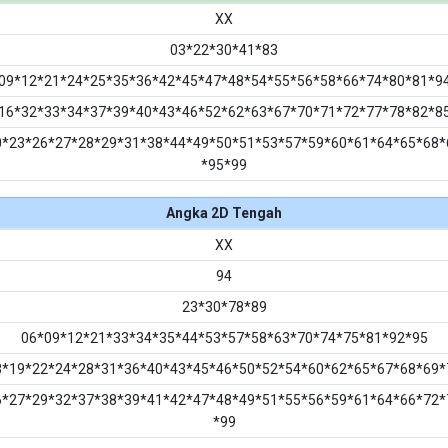
XX
03*22*30*41*83
09*12*21*24*25*35*36*42*45*47*48*54*55*56*58*66*74*80*81*9
16*32*33*34*37*39*40*43*46*52*62*63*67*70*71*72*77*78*82*8
0*23*26*27*28*29*31*38*44*49*50*51*53*57*59*60*61*64*65*68*
*95*99
Angka 2D Tengah
XX
94
23*30*78*89
06*09*12*21*33*34*35*44*53*57*58*63*70*74*75*81*92*95
8*19*22*24*28*31*36*40*43*45*46*50*52*54*60*62*65*67*68*69*
6*27*29*32*37*38*39*41*42*47*48*49*51*55*56*59*61*64*66*72*
*99