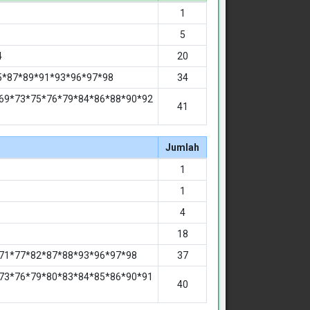
1
5
4
20
5*87*89*91*93*96*97*98
34
69*73*75*76*79*84*86*88*90*92
41
Jumlah
1
1
4
18
71*77*82*87*88*93*96*97*98
37
73*76*79*80*83*84*85*86*90*91
40