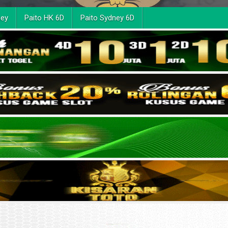
ney
Paito HK 6D
Paito Sydney 6D