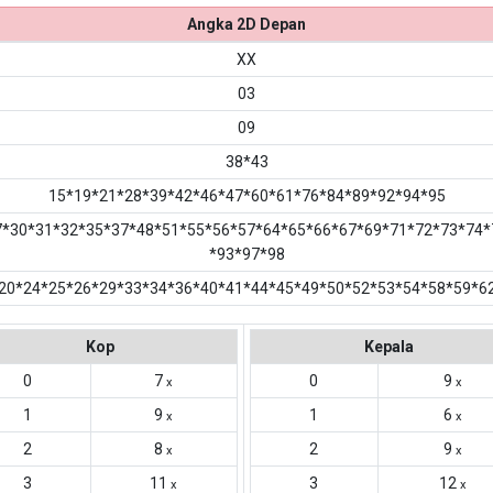
Angka 2D Depan
XX
03
09
38*43
15*19*21*28*39*42*46*47*60*61*76*84*89*92*94*95
7*30*31*32*35*37*48*51*55*56*57*64*65*66*67*69*71*72*73*74*
*93*97*98
20*24*25*26*29*33*34*36*40*41*44*45*49*50*52*53*54*58*59*6
Kop
Kepala
0
7
0
9
x
x
1
9
1
6
x
x
2
8
2
9
x
x
3
11
3
12
x
x