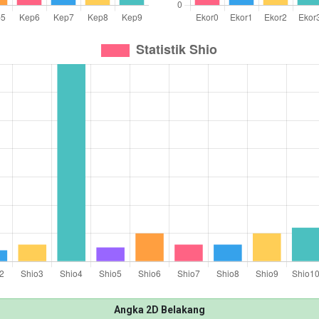
Angka 2D Belakang