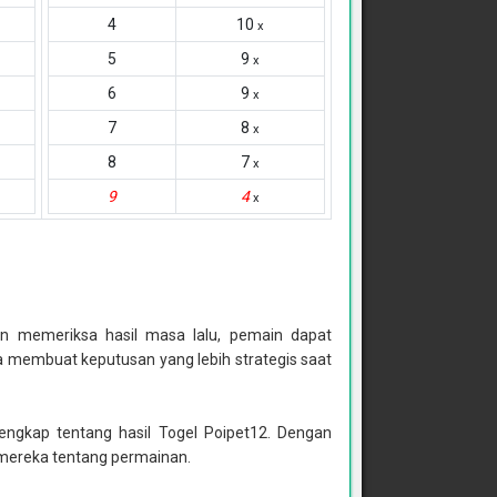
4
10
x
5
9
x
6
9
x
7
8
x
8
7
x
9
4
x
an memeriksa hasil masa lalu, pemain dapat
a membuat keputusan yang lebih strategis saat
lengkap tentang hasil Togel Poipet12. Dengan
ereka tentang permainan.